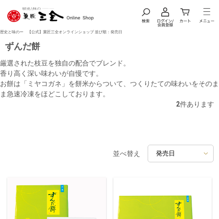
歴史と味のー 【公式】菓匠三全オンラインショップ 並び順：発売日
ずんだ餅
厳選された枝豆を独自の配合でブレンド。
香り高く深い味わいが自慢です。
お餅は「ミヤコガネ」を餅米からついて、つくりたての味わいをそのま
ま急速冷凍をほどこしております。
2
件あります
並べ替え