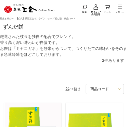
歴史と味のー 【公式】菓匠三全オンラインショップ 並び順：商品コード
ずんだ餅
厳選された枝豆を独自の配合でブレンド。
香り高く深い味わいが自慢です。
お餅は「ミヤコガネ」を餅米からついて、つくりたての味わいをそのま
ま急速冷凍をほどこしております。
2
件あります
並べ替え