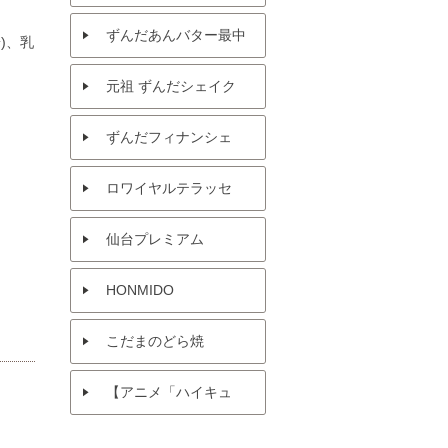
パン ずんだシェイク風
ずんだあんバター最中
)、乳
味
元祖 ずんだシェイク
ずんだフィナンシェ
ロワイヤルテラッセ
仙台プレミアム
HONMIDO
こだまのどら焼
【アニメ「ハイキュ
ー!!」× 菓匠三全 】