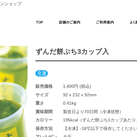
ンショップ
式】菓匠三全オンラインショップ
TOP
店舗のご案内
ご利用案内
ずんだ餅ぷち3カップ入
販売価格
1,400円
(税込)
サイズ
92 x 232 x 92mm
重さ
0.41kg
賞味期間
製造日より70日間（冷凍状態）
カロリー
195kcal（ずんだ餅ぷち1カップあたり
保存方法
【冷凍】-18℃以下で保存してくださ
アレルゲン
大豆