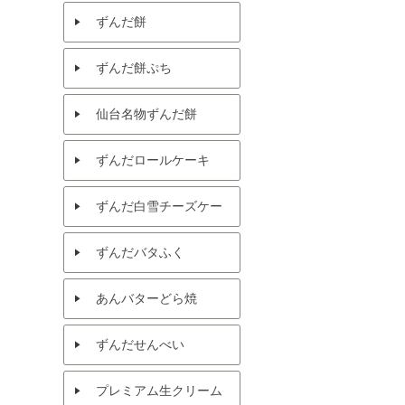
ずんだ餅
ずんだ餅ぷち
仙台名物ずんだ餅
ずんだロールケーキ
ずんだ白雪チーズケー
キ
ずんだバタふく
あんバターどら焼
ずんだせんべい
プレミアム生クリーム