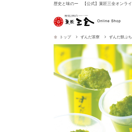
歴史と味のー 【公式】菓匠三全オンライ
【公
トップ
ずんだ茶寮
ずんだ餅ぷち