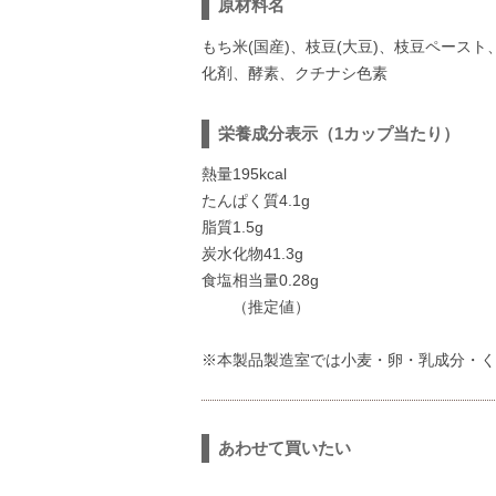
原材料名
もち米(国産)、枝豆(大豆)、枝豆ペース
化剤、酵素、クチナシ色素
栄養成分表示（1カップ当たり）
熱量195kcal
たんぱく質4.1g
脂質1.5g
炭水化物41.3g
食塩相当量0.28g
（推定値）
※本製品製造室では小麦・卵・乳成分・く
あわせて買いたい