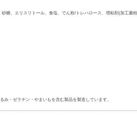
ト、砂糖、エリスリトール、食塩、でん粉/トレハロース、増粘剤(加工澱粉
るみ・ゼラチン・やまいもを含む製品を製造しています。