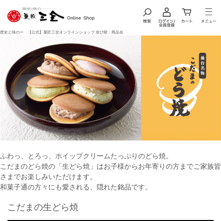
歴史と味のー 【公式】菓匠三全オンラインショップ 並び順：商品名
ふわっ、とろっ、ホイップクリームたっぷりのどら焼。
こだまのどら焼の「生どら焼」はお子様からお年寄りの方までご家族皆
さまでお楽しみいただけます。
和菓子通の方々にも愛される、隠れた銘品です。
こだまの生どら焼