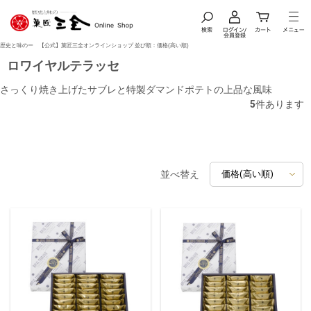
歴史と味のー 【公式】菓匠三全オンラインショップ 並び順：価格(高い順)
ロワイヤルテラッセ
さっくり焼き上げたサブレと特製ダマンドポテトの上品な風味
5
件あります
並べ替え