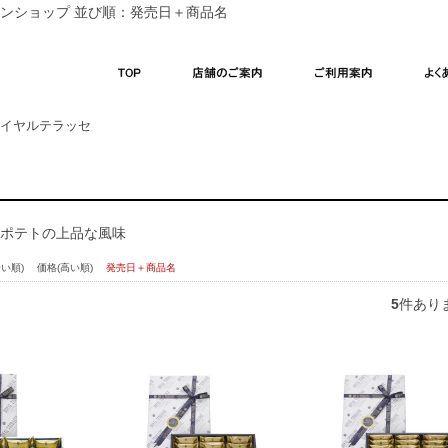
ンショップ 並び順：発売日＋商品名
式】菓匠三全オンラインショップ
TOP
店舗のご案内
ご利用案内
イヤルテラッセ
ポテトの上品な風味
安い順)
価格(高い順)
発売日＋商品名
5
件あり