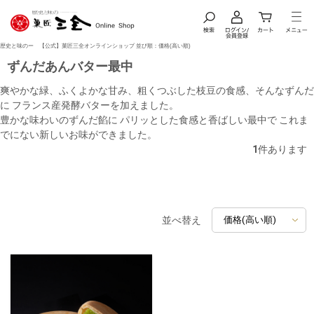
歴史と味のー 【公式】菓匠三全オンラインショップ 並び順：価格(高い順)
ずんだあんバター最中
爽やかな緑、ふくよかな甘み、粗くつぶした枝豆の食感、そんなずんだ
に フランス産発酵バターを加えました。
豊かな味わいのずんだ餡に パリッとした食感と香ばしい最中で これま
でにない新しいお味ができました。
1
件あります
並べ替え